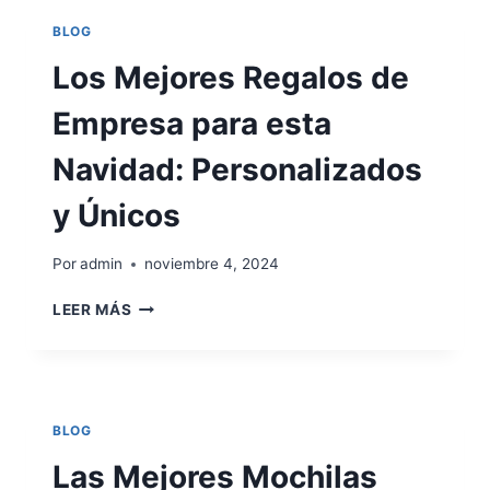
CHAQUETAS
BLOG
Y
PRENDAS
Los Mejores Regalos de
ROLY
PARA
Empresa para esta
EMPRESAS
Navidad: Personalizados
y Únicos
Por
admin
noviembre 4, 2024
LOS
LEER MÁS
MEJORES
REGALOS
DE
EMPRESA
PARA
BLOG
ESTA
NAVIDAD:
Las Mejores Mochilas
PERSONALIZADOS