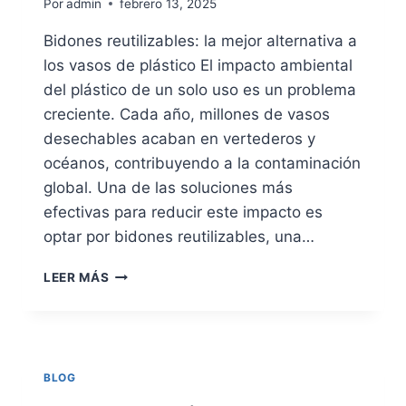
Por
admin
febrero 13, 2025
Bidones reutilizables: la mejor alternativa a
los vasos de plástico El impacto ambiental
del plástico de un solo uso es un problema
creciente. Cada año, millones de vasos
desechables acaban en vertederos y
océanos, contribuyendo a la contaminación
global. Una de las soluciones más
efectivas para reducir este impacto es
optar por bidones reutilizables, una…
LA
LEER MÁS
POPULARIDAD
DE
LOS
BIDONES
REUTILIZABLES
BLOG
COMO
REGALO