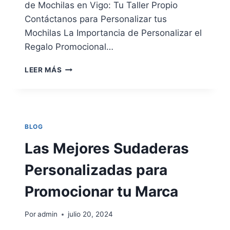
de Mochilas en Vigo: Tu Taller Propio
Contáctanos para Personalizar tus
Mochilas La Importancia de Personalizar el
Regalo Promocional…
LAS
LEER MÁS
MEJORES
MOCHILAS
PERSONALIZADAS
PARA
REGALO
BLOG
DE
EMPRESA
Las Mejores Sudaderas
Y
REGALO
Personalizadas para
PROMOCIONAL
EN
Promocionar tu Marca
VIGO:
CALIDAD
Por
admin
julio 20, 2024
Y
ESTILO