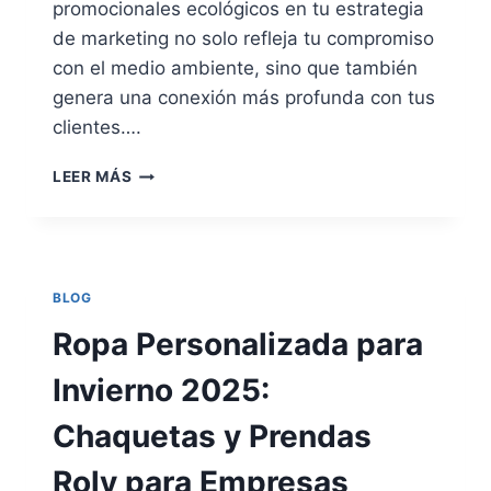
promocionales ecológicos en tu estrategia
de marketing no solo refleja tu compromiso
con el medio ambiente, sino que también
genera una conexión más profunda con tus
clientes….
REGALOS
LEER MÁS
PROMOCIONALES
SOSTENIBLES:
IDEAS
ECOLÓGICAS
PARA
BLOG
IMPACTAR
A
Ropa Personalizada para
TUS
CLIENTES
Invierno 2025:
Chaquetas y Prendas
Roly para Empresas