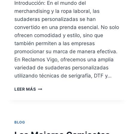
Introducción: En el mundo del
merchandising y la ropa laboral, las
sudaderas personalizadas se han
convertido en una prenda esencial. No solo
ofrecen comodidad y estilo, sino que
también permiten a las empresas
promocionar su marca de manera efectiva.
En Reclamos Vigo, ofrecemos una amplia
variedad de sudaderas personalizadas
utilizando técnicas de serigrafía, DTF y…
LAS
LEER MÁS
MEJORES
SUDADERAS
PERSONALIZADAS
PARA
PROMOCIONAR
BLOG
TU
MARCA