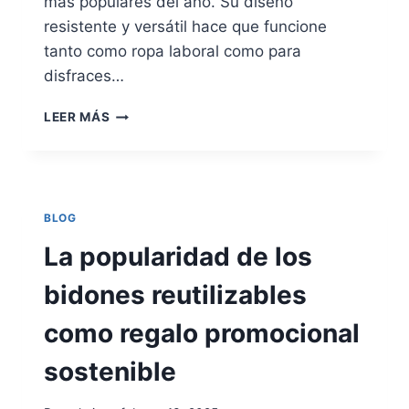
más populares del año. Su diseño
resistente y versátil hace que funcione
tanto como ropa laboral como para
disfraces…
MONO
LEER MÁS
DE
TRABAJO
JIMMY
(DISFRAZ)
BLOG
La popularidad de los
bidones reutilizables
como regalo promocional
sostenible