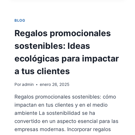
MÁS
EFECTIVOS
PARA
BLOG
FERIAS
Y
Regalos promocionales
CONGRESOS
|
sostenibles: Ideas
ASEGURA
EL
ecológicas para impactar
ÉXITO
DE
a tus clientes
TU
EVENTO
Por
admin
enero 26, 2025
Regalos promocionales sostenibles: cómo
impactan en tus clientes y en el medio
ambiente La sostenibilidad se ha
convertido en un aspecto esencial para las
empresas modernas. Incorporar regalos