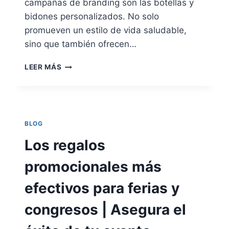
campañas de branding son las botellas y
bidones personalizados. No solo
promueven un estilo de vida saludable,
sino que también ofrecen…
BOTELLAS
LEER MÁS
Y
BIDONES
PROMOCIONALES:
HIDRATACIÓN
Y
BLOG
SOSTENIBILIDAD
PARA
Los regalos
TU
MARCA
promocionales más
efectivos para ferias y
congresos | Asegura el